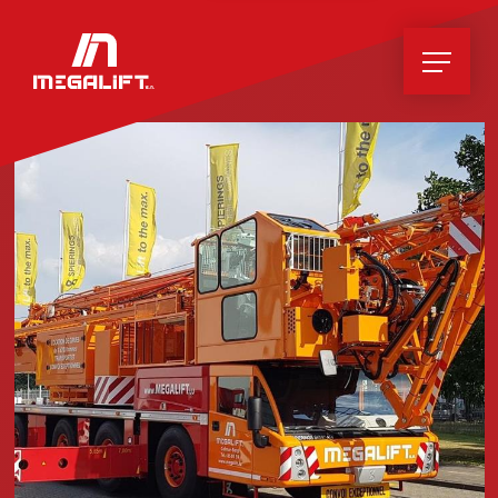
Home
News
Unternehmen
Leistungen
Hebearbeiten
Gewöhnliche & Spezialtransporte
Zubehör
Container
Lagerplatz
Pannen- und Bergungsdienst