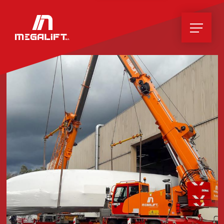
Home
News
Unternehmen
Leistungen
Hebearbeiten
Gewöhnliche & Spezialtransporte
Zubehör
Container
Lagerplatz
Pannen- und Bergungsdienst