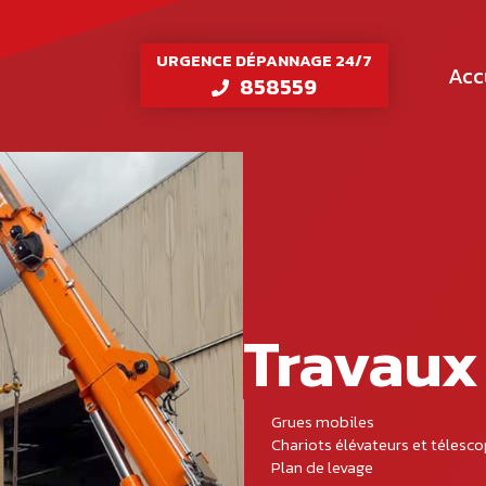
URGENCE DÉPANNAGE 24/7
Acc
858559
Travaux
Grues mobiles
Chariots élévateurs et télesc
Plan de levage