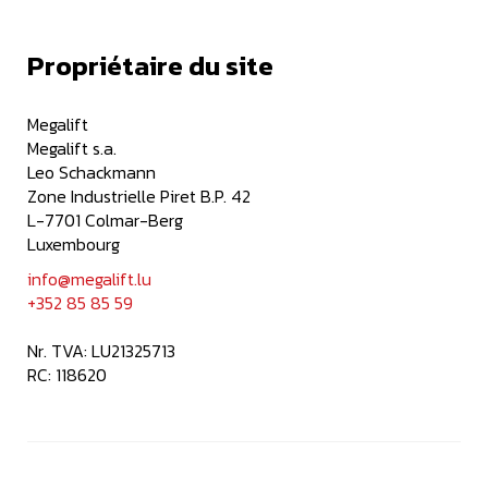
Propriétaire du site
Megalift
Megalift s.a.
Leo Schackmann
Zone Industrielle Piret B.P. 42
L-7701 Colmar-Berg
Luxembourg
info@megalift.lu
+352 85 85 59
Nr. TVA: LU21325713
RC: 118620