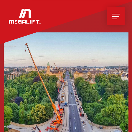
Accueil
Actualités
Entreprise
Services
Travaux de levage
Transports conventionnels et exceptionnels
Accessoires
Containers
Stockage